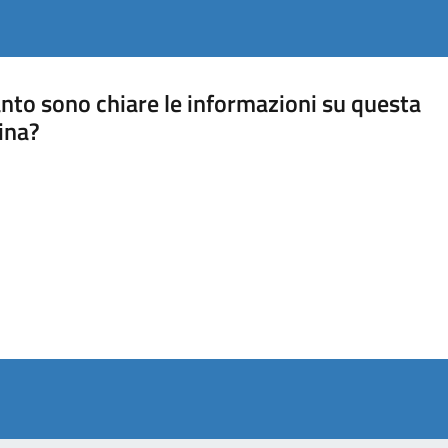
nto sono chiare le informazioni su questa
ina?
a 5 stelle su 5
a 4 stelle su 5
a 3 stelle su 5
a 2 stelle su 5
a 1 stelle su 5