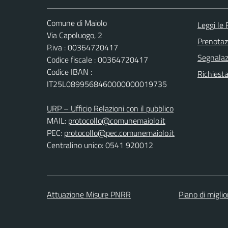
Comune di Maiolo
Leggi le
Via Capoluogo, 2
Prenota
P.iva : 00364720417
Segnalazi
Codice fiscale : 00364720417
Codice IBAN :
Richiest
IT25L0899568460000000019735
URP – Ufficio Relazioni con il pubblico
MAIL:
protocollo@comunemaiolo.it
PEC:
protocollo@pec.comunemaiolo.it
Centralino unico: 0541 920012
Attuazione Misure PNRR
Piano di migli