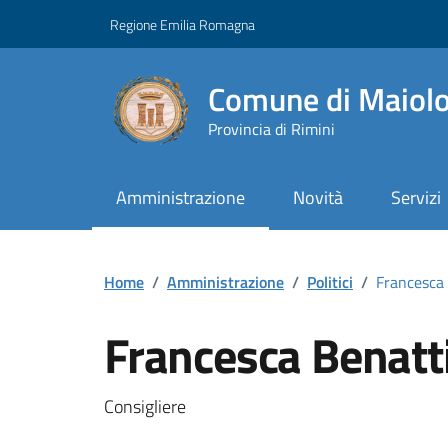
Vai ai contenuti
Vai al footer
Regione Emilia Romagna
Comune di Maiol
Provincia di Rimini
Amministrazione
Novità
Servizi
Contenuti in evidenza
Home
/
Amministrazione
/
Politici
/
Francesca 
Francesca Benatti
Consigliere