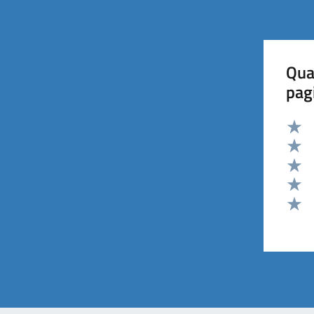
Qua
pag
Valut
Valut
Valut
Valut
Valut