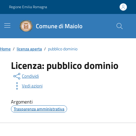
Vai ai contenuti
Vai al footer
Regione Emilia Romagna
Comune di Maiolo
Contenuti in evidenza
Home
/
licenza aperta
/
pubblico dominio
Licenza:
pubblico dominio
Condividi
Vedi azioni
Argomenti
Trasparenza amministrativa