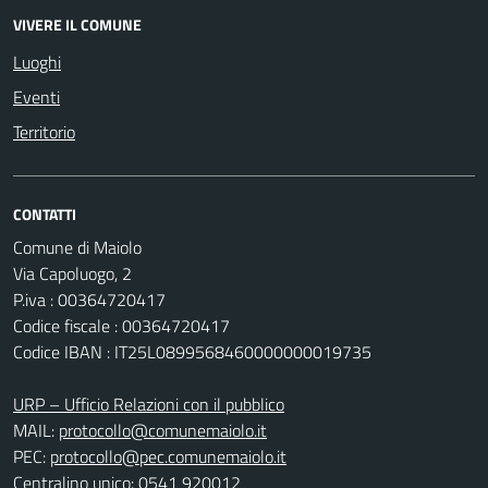
VIVERE IL COMUNE
Luoghi
Eventi
Territorio
CONTATTI
Comune di Maiolo
Via Capoluogo, 2
P.iva : 00364720417
Codice fiscale : 00364720417
Codice IBAN : IT25L0899568460000000019735
URP – Ufficio Relazioni con il pubblico
MAIL:
protocollo@comunemaiolo.it
PEC:
protocollo@pec.comunemaiolo.it
Centralino unico: 0541 920012